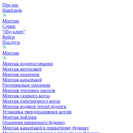
Про нас
Навігація
Монтаж
Сервіс
“Під ключ”
Кейси
Послуги
Монтаж
Монтаж водопостачання
Монтаж вентиляції
Монтаж опалення
Монтаж каналізації
Геотермальне опалення
Монтаж теплових насосів
Монтаж газового котла
Монтаж електричного котла
Монтаж водяної теплої підлоги
Установка твердопаливних котлів
Монтаж бойлера
Опалення приватного будинку
Монтаж каналізації в приватному будинку