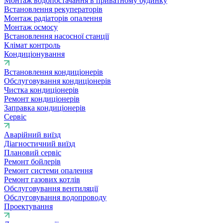
Монтаж водопостачання в приватному будинку
Встановлення рекуператорів
Монтаж радіаторів опалення
Монтаж осмосу
Встановлення насосної станції
Клімат контроль
Кондиціонування
Встановлення кондиціонерів
Обслуговування кондиціонерів
Чистка кондиціонерів
Ремонт кондиціонерів
Заправка кондиціонерів
Сервіс
Аварійний виїзд
Діагностичний виїзд
Плановий сервіс
Ремонт бойлерів
Ремонт системи опалення
Ремонт газових котлів
Обслуговування вентиляції
Обслуговування водопроводу
Проектування