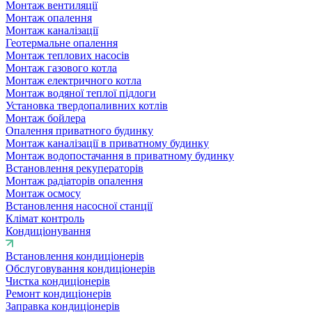
Монтаж вентиляції
Монтаж опалення
Монтаж каналізації
Геотермальне опалення
Монтаж теплових насосів
Монтаж газового котла
Монтаж електричного котла
Монтаж водяної теплої підлоги
Установка твердопаливних котлів
Монтаж бойлера
Опалення приватного будинку
Монтаж каналізації в приватному будинку
Монтаж водопостачання в приватному будинку
Встановлення рекуператорів
Монтаж радіаторів опалення
Монтаж осмосу
Встановлення насосної станції
Клімат контроль
Кондиціонування
Встановлення кондиціонерів
Обслуговування кондиціонерів
Чистка кондиціонерів
Ремонт кондиціонерів
Заправка кондиціонерів