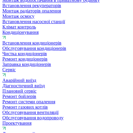
Монтаж водопостачання в приватному будинку
Встановлення рекуператорів
Монтаж радіаторів опалення
Монтаж осмосу
Встановлення насосної станції
Клімат контроль
Кондиціонування
Встановлення кондиціонерів
Обслуговування кондиціонерів
Чистка кондиціонерів
Ремонт кондиціонерів
Заправка кондиціонерів
Сервіс
Аварійний виїзд
Діагностичний виїзд
Плановий сервіс
Ремонт бойлерів
Ремонт системи опалення
Ремонт газових котлів
Обслуговування вентиляції
Обслуговування водопроводу
Проектування