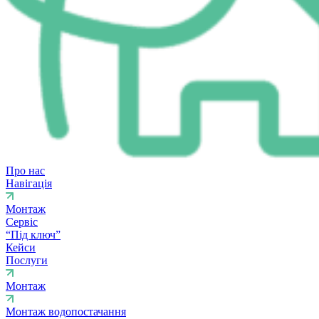
Про нас
Навігація
Монтаж
Сервіс
“Під ключ”
Кейси
Послуги
Монтаж
Монтаж водопостачання