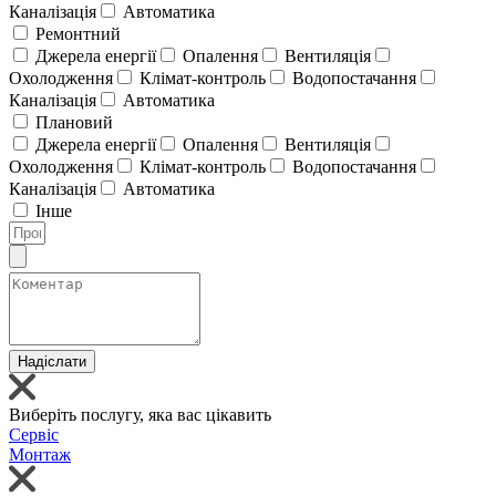
Каналізація
Автоматика
Ремонтний
Джерела енергії
Опалення
Вентиляція
Охолодження
Клімат-контроль
Водопостачання
Каналізація
Автоматика
Плановий
Джерела енергії
Опалення
Вентиляція
Охолодження
Клімат-контроль
Водопостачання
Каналізація
Автоматика
Інше
Надіслати
Виберіть послугу, яка вас цікавить
Сервіс
Монтаж