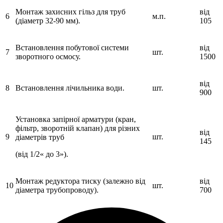
Монтаж захисних гільз для труб
від
6
м.п.
(діаметр 32-90 мм).
105
Встановлення побутової системи
від
7
шт.
зворотного осмосу.
1500
від
8
Встановлення лічильника води.
шт.
900
Установка запірної арматури (кран,
фільтр, зворотній клапан) для різних
від
9
шт.
діаметрів труб
145
(від 1/2« до 3»).
Монтаж редуктора тиску (залежно від
від
10
шт.
діаметра трубопроводу).
700