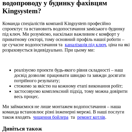
водопроводу у будинку фахівцям
Kingsystem?
Команда спеціалістів компанії Kingsystem професійно
спроектує та встановить водопостачання заміського будинку
під ключ. Ми розуміємо, наскільки важливим є комфорт у
приватному секторі, тому основний профіль нашої роботи –
це сучасне водопостачання та
каналізація під ключ
, ціна на які
розраховується індивідуально. При цьому ми:
реалізуємо проекти будь-якого рівня складності – наш
досвід дозволяє працювати швидко та завжди досягати
потрібного результату;
стежимо за якістю на кожному етапі виконання робіт;
застосовуємо комплексний підхід, тому можна довірити
весь процес.
Ми займаємося не лише монтажем водопостачання – наша
команда встановлює різні інженерні мережі. В наші послуги
також входять
чищення бойлера
та
ремонт котлів
.
Дивіться також