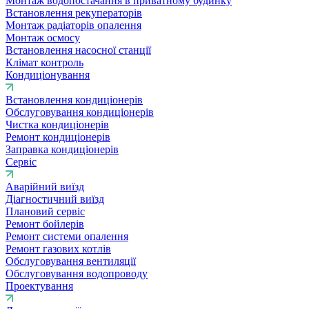
Монтаж водопостачання в приватному будинку
Встановлення рекуператорів
Монтаж радіаторів опалення
Монтаж осмосу
Встановлення насосної станції
Клімат контроль
Кондиціонування
Встановлення кондиціонерів
Обслуговування кондиціонерів
Чистка кондиціонерів
Ремонт кондиціонерів
Заправка кондиціонерів
Сервіс
Аварійний виїзд
Діагностичний виїзд
Плановий сервіс
Ремонт бойлерів
Ремонт системи опалення
Ремонт газових котлів
Обслуговування вентиляції
Обслуговування водопроводу
Проектування