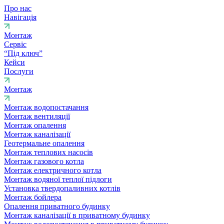
Про нас
Навігація
Монтаж
Сервіс
“Під ключ”
Кейси
Послуги
Монтаж
Монтаж водопостачання
Монтаж вентиляції
Монтаж опалення
Монтаж каналізації
Геотермальне опалення
Монтаж теплових насосів
Монтаж газового котла
Монтаж електричного котла
Монтаж водяної теплої підлоги
Установка твердопаливних котлів
Монтаж бойлера
Опалення приватного будинку
Монтаж каналізації в приватному будинку