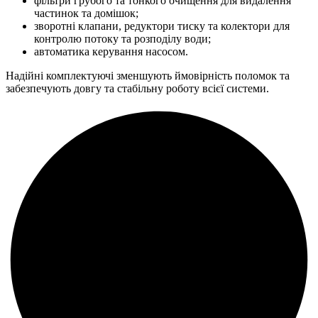
фільтри грубого та тонкого очищення для видалення
частинок та домішок;
зворотні клапани, редуктори тиску та колектори для
контролю потоку та розподілу води;
автоматика керування насосом.
Надійні комплектуючі зменшують ймовірність поломок та
забезпечують довгу та стабільну роботу всієї системи.