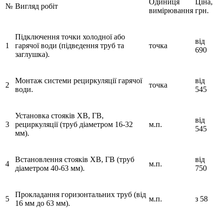
Одиниця
Ціна,
№
Вигляд робіт
вимірювання
грн.
Підключення точки холодної або
від
1
гарячої води (підведення труб та
точка
690
заглушка).
Монтаж системи рециркуляції гарячої
від
2
точка
води.
545
Установка стояків ХВ, ГВ,
від
3
рециркуляції (труб діаметром 16-32
м.п.
545
мм).
Встановлення стояків ХВ, ГВ (труб
від
4
м.п.
діаметром 40-63 мм).
750
Прокладання горизонтальних труб (від
5
м.п.
з 58
16 мм до 63 мм).