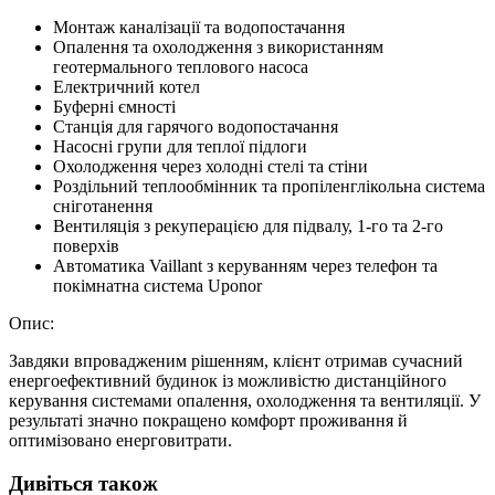
Монтаж каналізації та водопостачання
Опалення та охолодження з використанням
геотермального теплового насоса
Електричний котел
Буферні ємності
Станція для гарячого водопостачання
Насосні групи для теплої підлоги
Охолодження через холодні стелі та стіни
Роздільний теплообмінник та пропіленглікольна система
сніготанення
Вентиляція з рекуперацією для підвалу, 1-го та 2-го
поверхів
Автоматика Vaillant з керуванням через телефон та
покімнатна система Uponor
Опис:
Завдяки впровадженим рішенням, клієнт отримав сучасний
енергоефективний будинок із можливістю дистанційного
керування системами опалення, охолодження та вентиляції. У
результаті значно покращено комфорт проживання й
оптимізовано енерговитрати.
Дивіться також