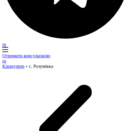
ru
Отримати консультацію
ru
Kingsystem
»
с. Розумівка