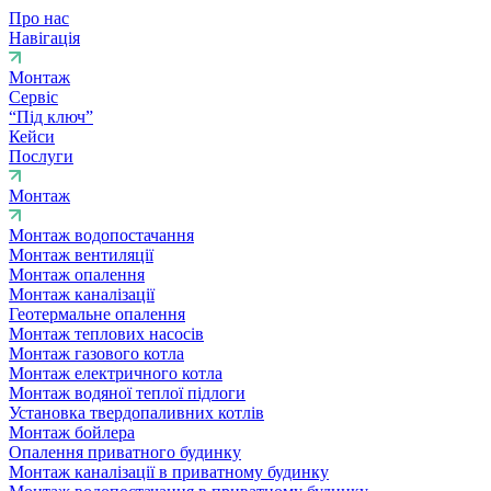
Про нас
Навігація
Монтаж
Сервіс
“Під ключ”
Кейси
Послуги
Монтаж
Монтаж водопостачання
Монтаж вентиляції
Монтаж опалення
Монтаж каналізації
Геотермальне опалення
Монтаж теплових насосів
Монтаж газового котла
Монтаж електричного котла
Монтаж водяної теплої підлоги
Установка твердопаливних котлів
Монтаж бойлера
Опалення приватного будинку
Монтаж каналізації в приватному будинку