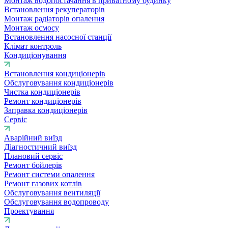
Монтаж водопостачання в приватному будинку
Встановлення рекуператорів
Монтаж радіаторів опалення
Монтаж осмосу
Встановлення насосної станції
Клімат контроль
Кондиціонування
Встановлення кондиціонерів
Обслуговування кондиціонерів
Чистка кондиціонерів
Ремонт кондиціонерів
Заправка кондиціонерів
Сервіс
Аварійний виїзд
Діагностичний виїзд
Плановий сервіс
Ремонт бойлерів
Ремонт системи опалення
Ремонт газових котлів
Обслуговування вентиляції
Обслуговування водопроводу
Проектування