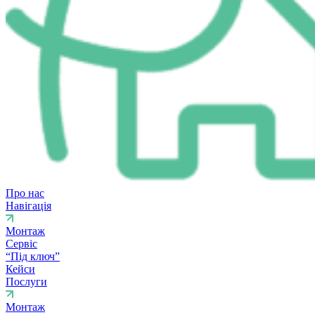
Про нас
Навігація
Монтаж
Сервіс
“Під ключ”
Кейси
Послуги
Монтаж